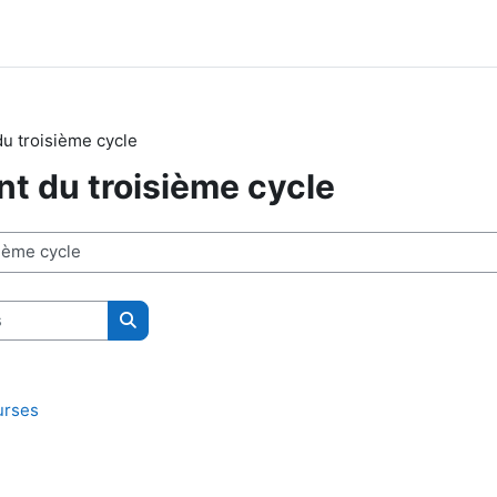
u troisième cycle
t du troisième cycle
Rechercher des cours
urses